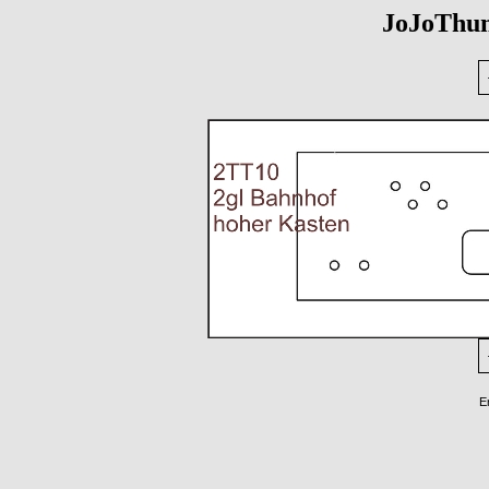
JoJoThum
E